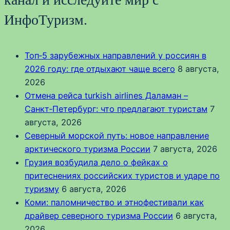
ИнфоТуризм.
Топ‑5 зарубежных направлений у россиян в
2026 году: где отдыхают чаще всего
8 августа,
2026
Отмена рейса turkish airlines Даламан –
Санкт‑Петербург: что предлагают туристам
7
августа, 2026
Северный морской путь: новое направление
арктического туризма России
7 августа, 2026
Грузия возбудила дело о фейках о
притеснениях российских туристов и ударе по
туризму
6 августа, 2026
Коми: паломничество и этнофестивали как
драйвер северного туризма России
6 августа,
2026