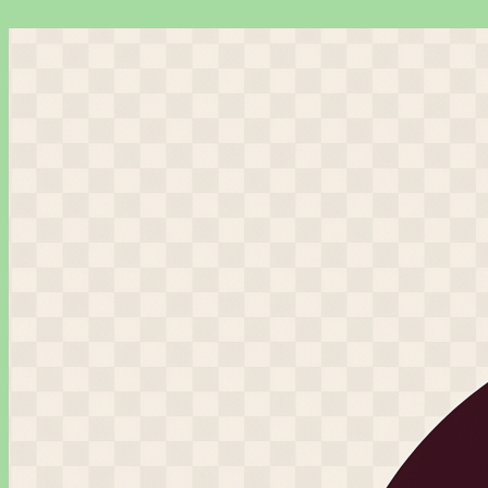
Перейти
к
содержимому