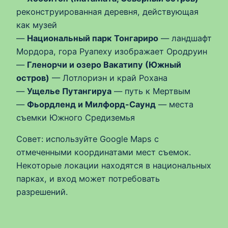
реконструированная деревня, действующая
как музей
—
Национальный парк Тонгариро
— ландшафт
Мордора, гора Руапеху изображает Ородруин
—
Гленорчи и озеро Вакатипу (Южный
остров)
— Лотлориэн и край Рохана
—
Ущелье Путангируа
— путь к Мертвым
—
Фьордленд и Милфорд-Саунд
— места
съемки Южного Средиземья
Совет: используйте Google Maps с
отмеченными координатами мест съемок.
Некоторые локации находятся в национальных
парках, и вход может потребовать
разрешений.