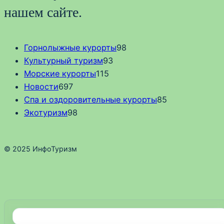
нашем сайте.
Горнолыжные курорты
98
Культурный туризм
93
Морские курорты
115
Новости
697
Спа и оздоровительные курорты
85
Экотуризм
98
© 2025 ИнфоТуризм