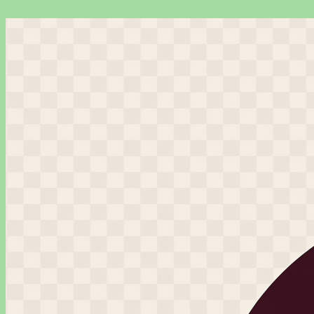
Перейти
к
содержимому