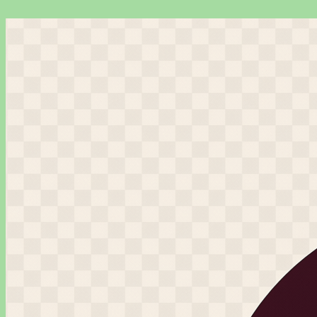
Перейти
к
содержимому