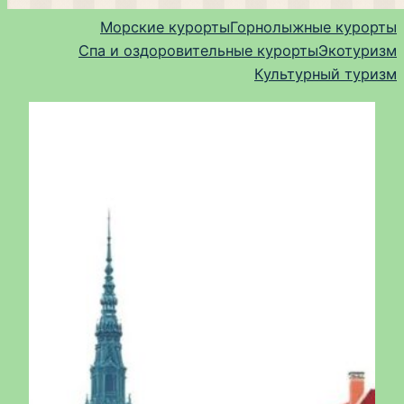
Морские курорты
Горнолыжные курорты
Спа и оздоровительные курорты
Экотуризм
Культурный туризм