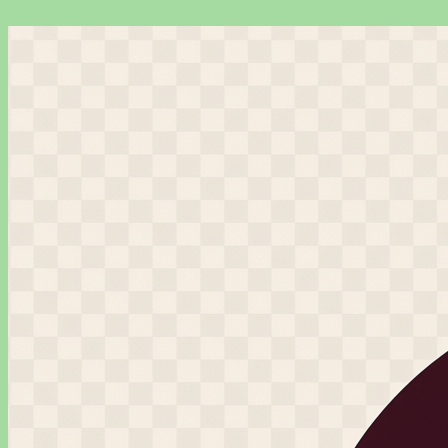
Перейти
к
содержимому