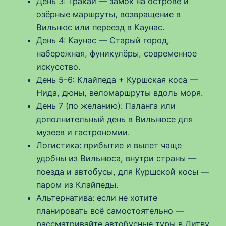
День 3: Тракай — замок на острове и
озёрные маршруты, возвращение в
Вильнюс или переезд в Каунас.
День 4: Каунас — Старый город,
набережная, фуникулёры, современное
искусство.
День 5-6: Клайпеда + Куршская коса —
Нида, дюны, веломаршруты вдоль моря.
День 7 (по желанию): Палангa или
дополнительный день в Вильнюсе для
музеев и гастрономии.
Логистика: прибытие и вылет чаще
удобны из Вильнюса, внутри страны —
поезда и автобусы, для Куршской косы —
паром из Клайпеды.
Альтернатива: если не хотите
планировать всё самостоятельно —
рассматривайте автобусные туры в Литву