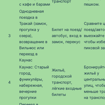
транспорт
с кафе и барами
пешком.
Однодневная
поездка в
Тракай (замок,
Сравните 
прогулка у
Билет на поезд/
поезд/авто
3
озера),
автобус, вход в
выезжайте
возвращение в
замок, перекус
чтобы изб
Вильнюс или
пиковой за
переезд в
Каунас
Каунас: Старый
Бронируйт
Жильё,
город,
жильё у
городской
фуникулёры,
центральн
4
транспорт,
набережная,
улиц, чтоб
лёгкие входные
вечерние
меньше тр
билеты
прогулки
на транспо
Переезд в