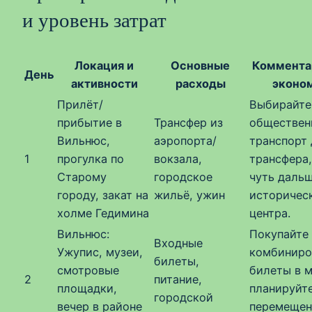
и уровень затрат
Локация и
Основные
Коммента
День
активности
расходы
эконо
Прилёт/
Выбирайте
прибытие в
Трансфер из
обществен
Вильнюс,
аэропорта/
транспорт 
1
прогулка по
вокзала,
трансфера
Старому
городское
чуть дальш
городу, закат на
жильё, ужин
историчес
холме Гедимина
центра.
Вильнюс:
Покупайте
Входные
Ужупис, музеи,
комбиниро
билеты,
смотровые
билеты в м
2
питание,
площадки,
планируйте
городской
вечер в районе
перемещен