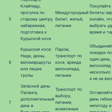
Клайпеду,
Покупайте
прогулка по
Междугородный
билеты за
5
старому центру,
билет, жильё,
онлайн, чт
набережная,
питание
выбрать у
подготовка к
время и та
Куршской косе
Объединяй
Куршская коса:
Паром,
поездки по
Нида, дюны,
транспорт по
один день,
6
веломаршруты
косе, аренда
велосипед 
или пешие
велосипеда,
несколько 
тропы
питание
а не на вес
Запасной день:
Транспорт по
Палангa,
Оставляйте
выбору,
дополнительный
день гибки
7
питание,
день в
непогоду и
возможные
Вильнюсе или
переносы.