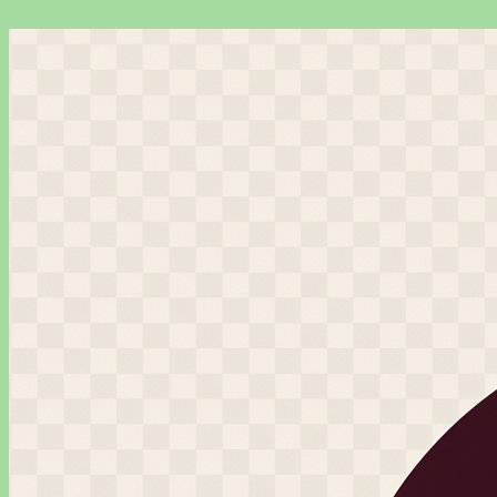
Перейти
к
содержимому