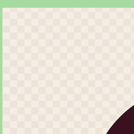
Перейти
к
содержимому