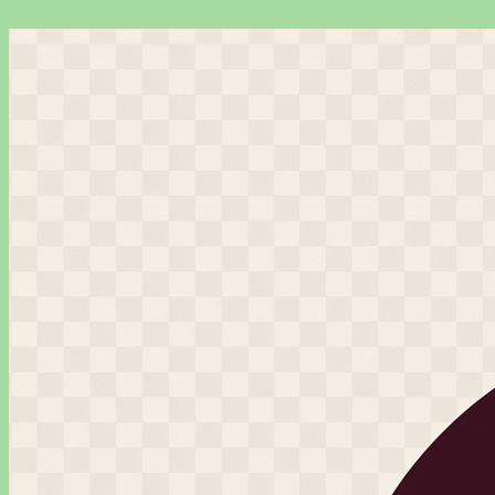
Перейти
к
содержимому