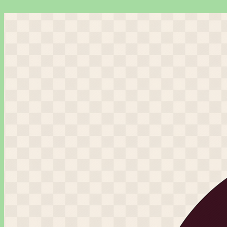
Перейти
к
содержимому