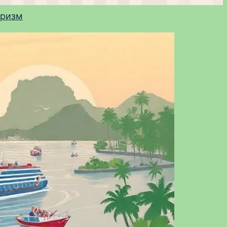
уризм