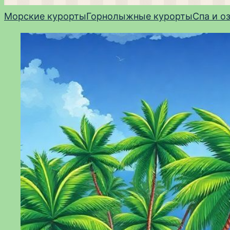
Морские курорты
Горнолыжные курорты
Спа и о