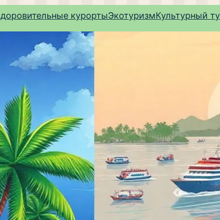
здоровительные курорты
Экотуризм
Культурный т