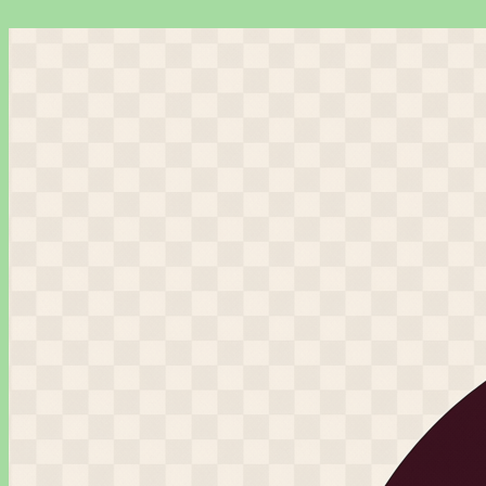
Перейти
к
содержимому