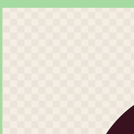
Перейти
к
содержимому