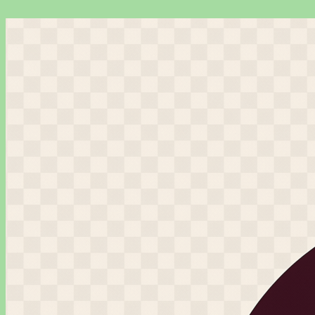
Перейти
к
содержимому