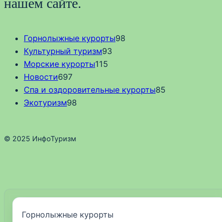
нашем сайте.
Горнолыжные курорты
98
Культурный туризм
93
Морские курорты
115
Новости
697
Спа и оздоровительные курорты
85
Экотуризм
98
© 2025 ИнфоТуризм
Горнолыжные курорты