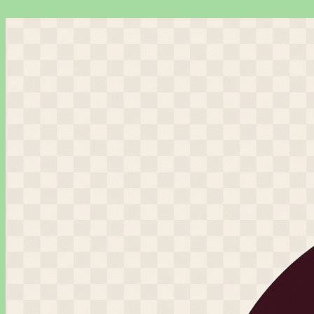
Перейти
к
содержимому