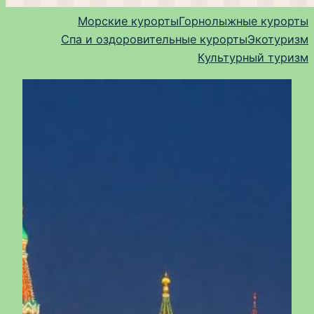
Морские курорты
Горнолыжные курорты
Спа и оздоровительные курорты
Экотуризм
Культурный туризм