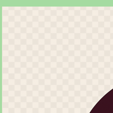
Перейти
к
содержимому