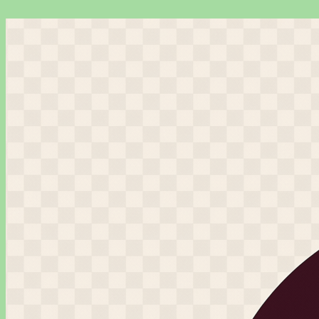
Перейти
к
содержимому