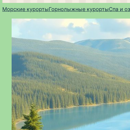
Морские курорты
Горнолыжные курорты
Спа и о