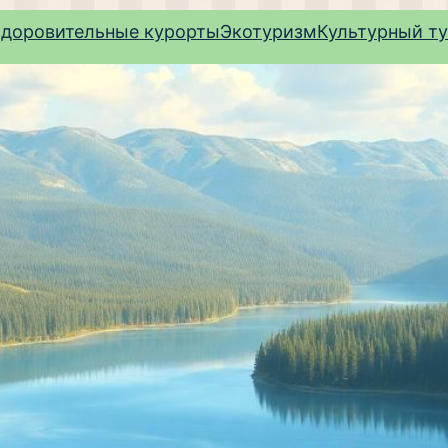
здоровительные курорты
Экотуризм
Культурный т