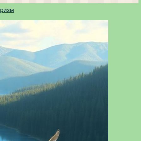
уризм