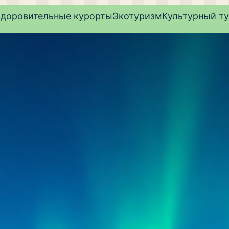
здоровительные курорты
Экотуризм
Культурный т