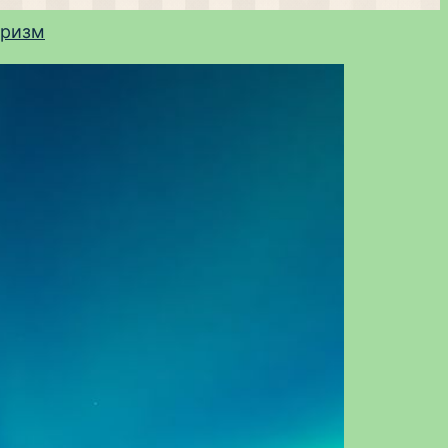
уризм