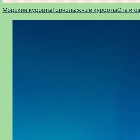
Морские курорты
Горнолыжные курорты
Спа и о