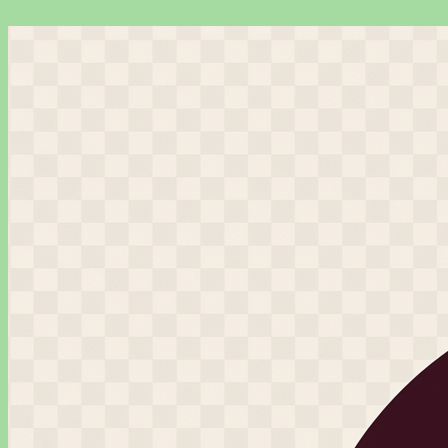
Перейти
к
содержимому