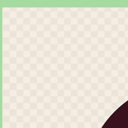
Перейти
к
содержимому