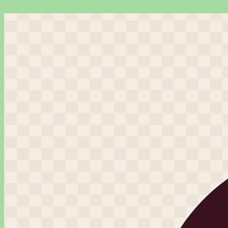
Перейти
к
содержимому