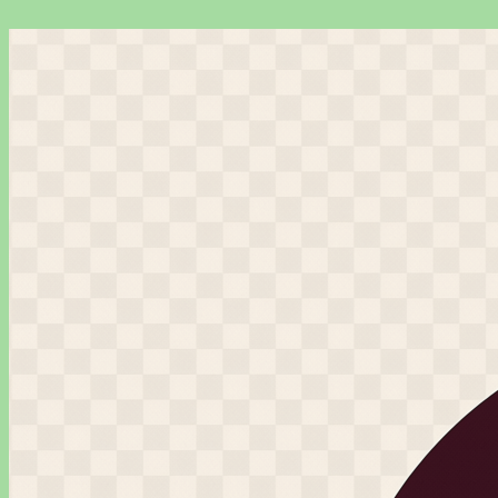
Перейти
к
содержимому