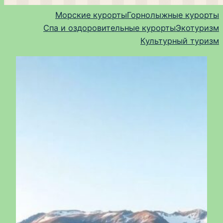
Морские курорты
Горнолыжные курорты
Спа и оздоровительные курорты
Экотуризм
Культурный туризм