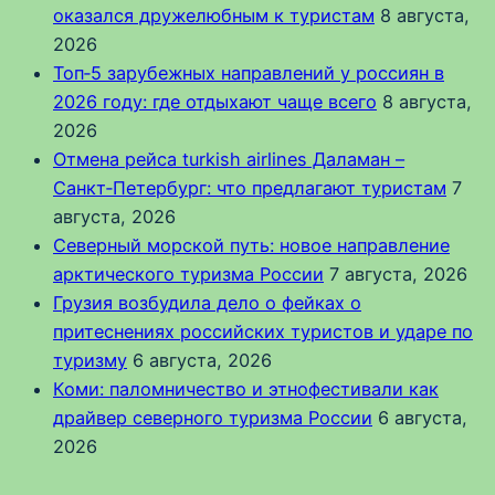
оказался дружелюбным к туристам
8 августа,
2026
Топ‑5 зарубежных направлений у россиян в
2026 году: где отдыхают чаще всего
8 августа,
2026
Отмена рейса turkish airlines Даламан –
Санкт‑Петербург: что предлагают туристам
7
августа, 2026
Северный морской путь: новое направление
арктического туризма России
7 августа, 2026
Грузия возбудила дело о фейках о
притеснениях российских туристов и ударе по
туризму
6 августа, 2026
Коми: паломничество и этнофестивали как
драйвер северного туризма России
6 августа,
2026