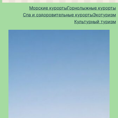
Морские курорты
Горнолыжные курорты
Спа и оздоровительные курорты
Экотуризм
Культурный туризм