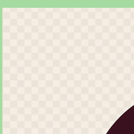
Перейти
к
содержимому