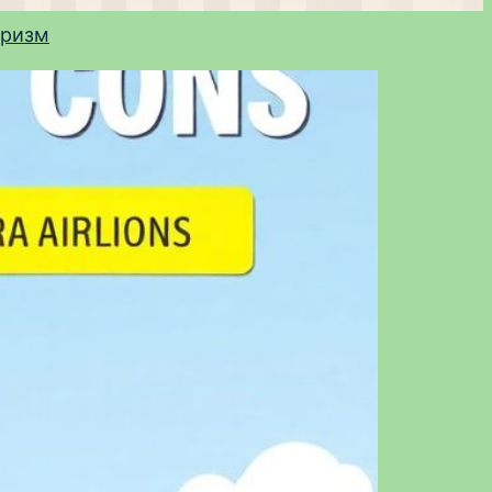
уризм