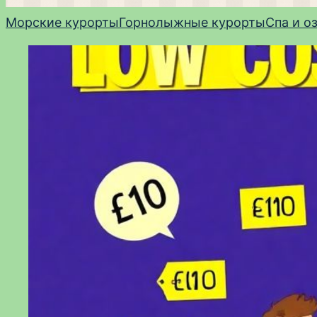
Морские курорты
Горнолыжные курорты
Спа и о