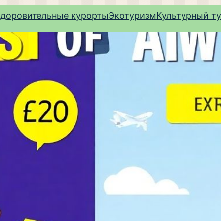
здоровительные курорты
Экотуризм
Культурный т