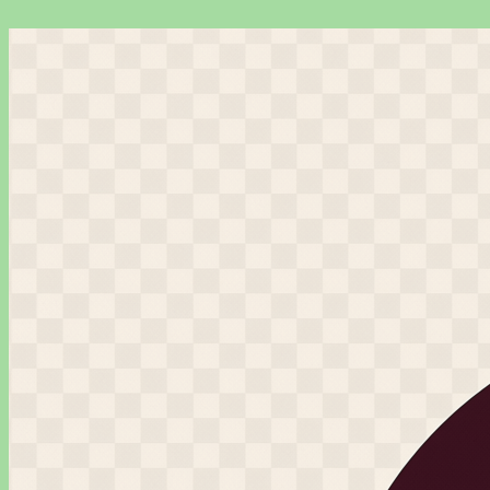
Перейти
к
содержимому