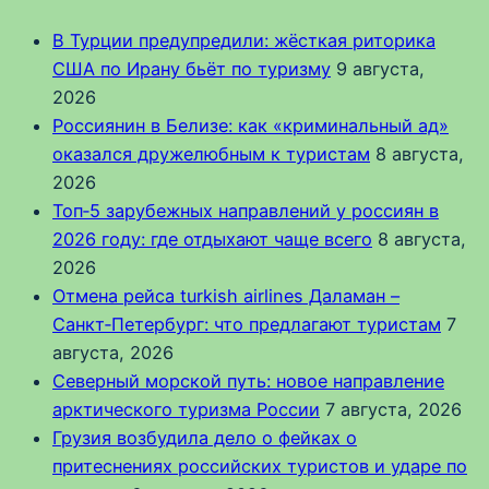
В Турции предупредили: жёсткая риторика
США по Ирану бьёт по туризму
9 августа,
2026
Россиянин в Белизе: как «криминальный ад»
оказался дружелюбным к туристам
8 августа,
2026
Топ‑5 зарубежных направлений у россиян в
2026 году: где отдыхают чаще всего
8 августа,
2026
Отмена рейса turkish airlines Даламан –
Санкт‑Петербург: что предлагают туристам
7
августа, 2026
Северный морской путь: новое направление
арктического туризма России
7 августа, 2026
Грузия возбудила дело о фейках о
притеснениях российских туристов и ударе по