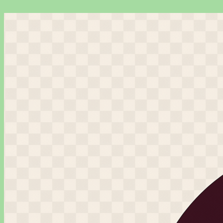
Перейти
к
содержимому