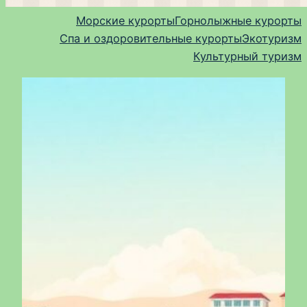
Морские курорты
Горнолыжные курорты
Спа и оздоровительные курорты
Экотуризм
Культурный туризм