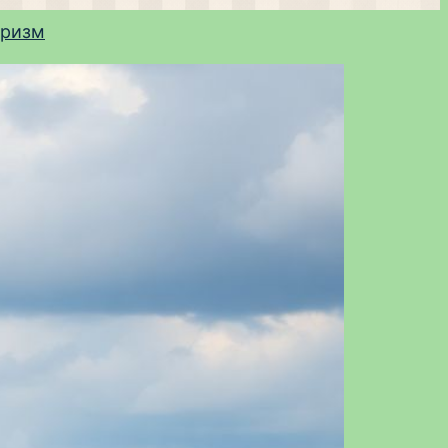
уризм