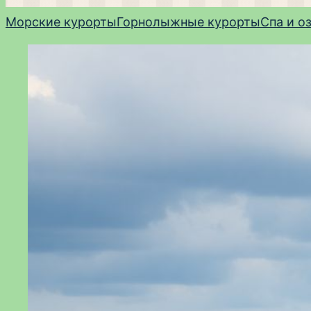
Морские курорты
Горнолыжные курорты
Спа и о