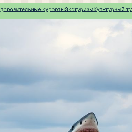
здоровительные курорты
Экотуризм
Культурный т