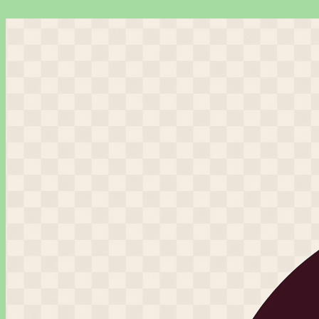
Перейти
к
содержимому