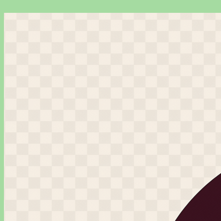
Перейти
к
содержимому