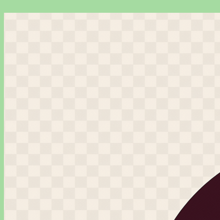
Перейти
к
содержимому