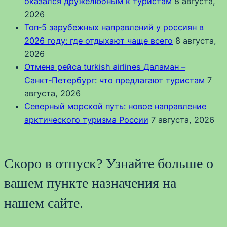
оказался дружелюбным к туристам
8 августа,
2026
Топ‑5 зарубежных направлений у россиян в
2026 году: где отдыхают чаще всего
8 августа,
2026
Отмена рейса turkish airlines Даламан –
Санкт‑Петербург: что предлагают туристам
7
августа, 2026
Северный морской путь: новое направление
арктического туризма России
7 августа, 2026
Скоро в отпуск? Узнайте больше о
вашем пункте назначения на
нашем сайте.