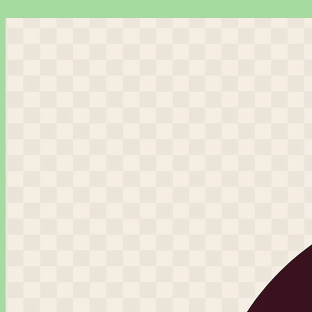
Перейти
к
содержимому