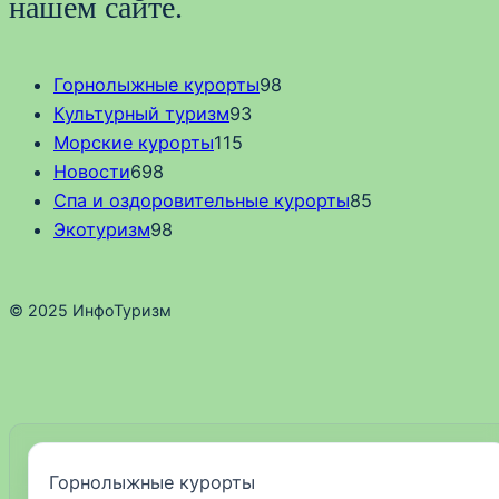
нашем сайте.
Горнолыжные курорты
98
Культурный туризм
93
Морские курорты
115
Новости
698
Спа и оздоровительные курорты
85
Экотуризм
98
© 2025 ИнфоТуризм
Горнолыжные курорты