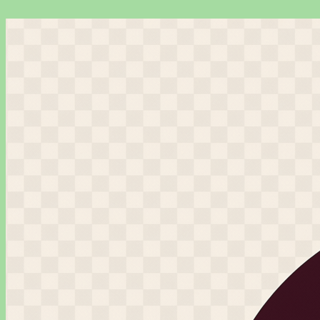
Перейти
к
содержимому