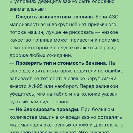
В условиях дефицита важно быть особенно
внимательным:
—
Следить за качеством топлива.
Если АЗС
малоизвестная и вокруг неё нет привычного
потока машин, лучше не рисковать — низкое
качество топлива может привести к поломке,
ремонт которой в поездке окажется гораздо
дороже любых ожиданий.
—
Проверять тип и стоимость бензина.
На
фоне дефицита некоторые водители по ошибке
заливают не тот сорт: в спешке берут АИ‑92
вместо АИ‑95 или наоборот. Перед заливкой
убедитесь, что на табло и на колонке указан
нужный вам вид топлива.
—
Не блокировать проезды.
При большом
количестве машин в очереди важно оставлять
«карман» для экстренных служб и для тех, кто
уже заправился и выезжает. Это снижает