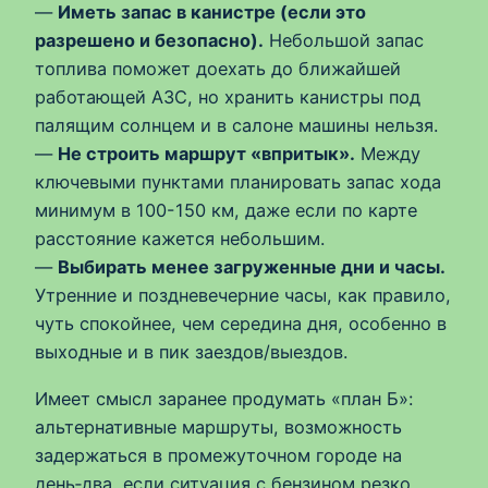
—
Иметь запас в канистре (если это
разрешено и безопасно).
Небольшой запас
топлива поможет доехать до ближайшей
работающей АЗС, но хранить канистры под
палящим солнцем и в салоне машины нельзя.
—
Не строить маршрут «впритык».
Между
ключевыми пунктами планировать запас хода
минимум в 100-150 км, даже если по карте
расстояние кажется небольшим.
—
Выбирать менее загруженные дни и часы.
Утренние и поздневечерние часы, как правило,
чуть спокойнее, чем середина дня, особенно в
выходные и в пик заездов/выездов.
Имеет смысл заранее продумать «план Б»:
альтернативные маршруты, возможность
задержаться в промежуточном городе на
день‑два, если ситуация с бензином резко