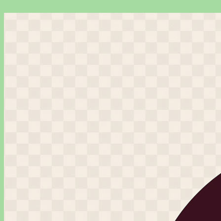
Перейти
к
содержимому