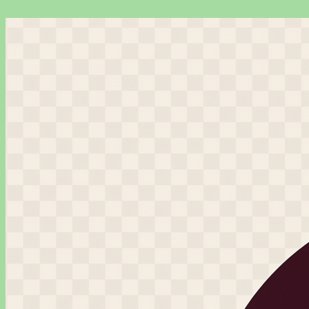
Перейти
к
содержимому