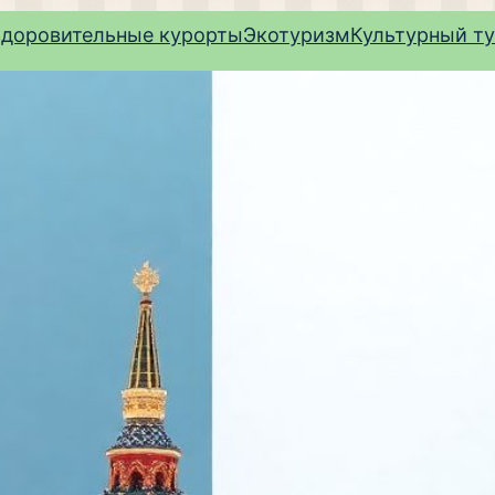
здоровительные курорты
Экотуризм
Культурный т