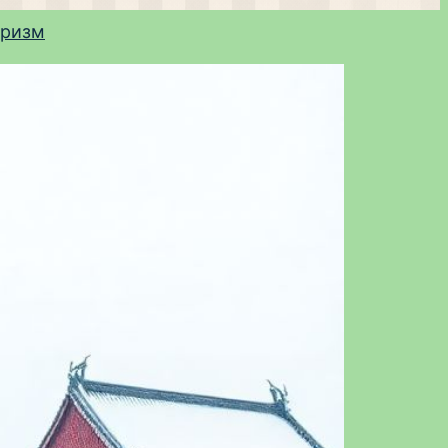
уризм