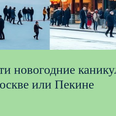
сти новогодние каник
оскве или Пекине