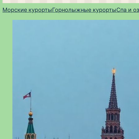
Морские курорты
Горнолыжные курорты
Спа и о