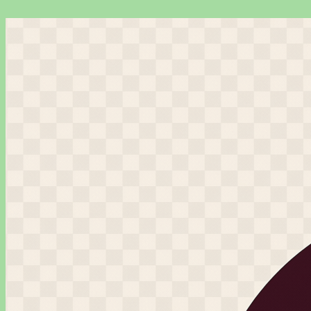
Перейти
к
содержимому