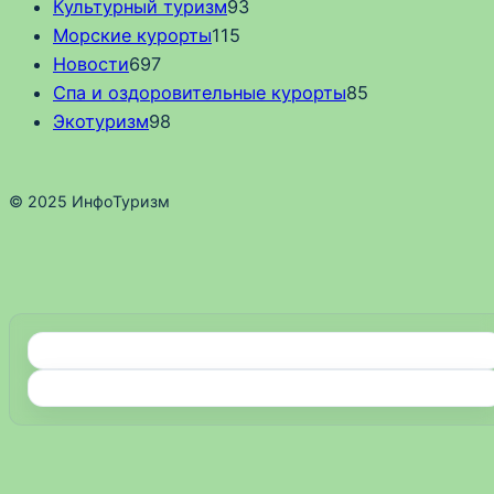
Культурный туризм
93
Морские курорты
115
Новости
697
Спа и оздоровительные курорты
85
Экотуризм
98
© 2025 ИнфоТуризм