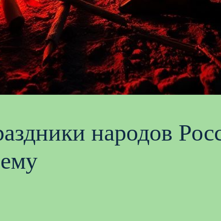
аздники народов Росс
щему