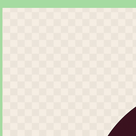
Перейти
к
содержимому