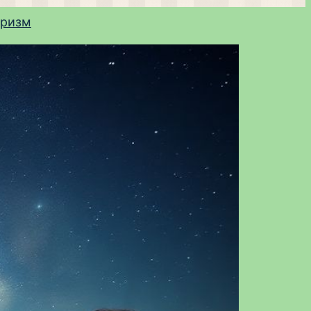
уризм