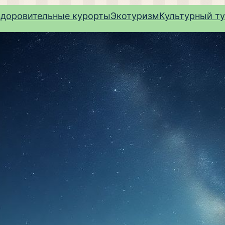
здоровительные курорты
Экотуризм
Культурный т