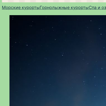
Морские курорты
Горнолыжные курорты
Спа и о