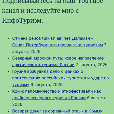
Подписывайтесь на наш YouTube-
канал и исследуйте мир с
ИнфоТуризм.
Отмена рейса turkish airlines Даламан –
Санкт‑Петербург: что предлагают туристам
7
августа, 2026
Северный морской путь: новое направление
арктического туризма России
7 августа, 2026
Грузия возбудила дело о фейках о
притеснениях российских туристов и ударе по
туризму
6 августа, 2026
Коми: паломничество и этнофестивали как
драйвер северного туризма России
6 августа,
2026
Возврат денег за сорванный отдых в Крыму: