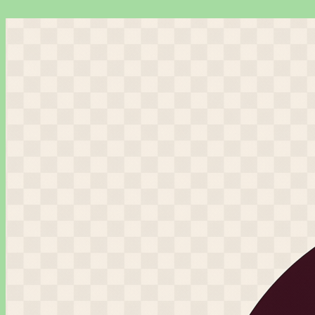
Перейти
к
содержимому