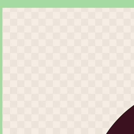
Перейти
к
содержимому