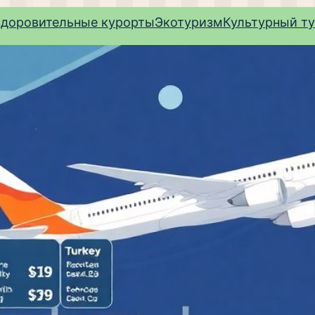
здоровительные курорты
Экотуризм
Культурный т