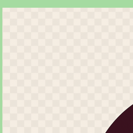
Перейти
к
содержимому