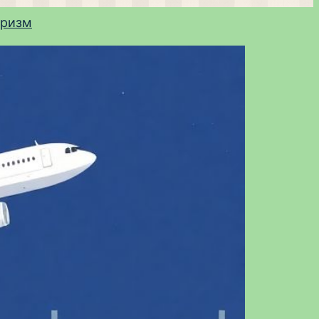
уризм