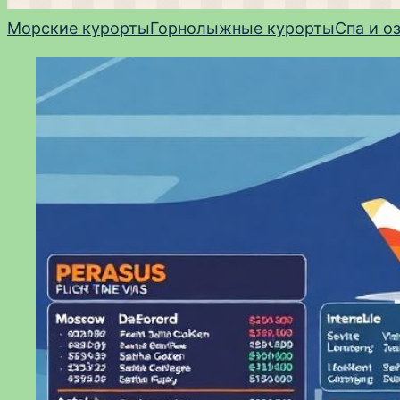
Морские курорты
Горнолыжные курорты
Спа и о