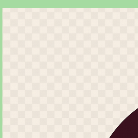
Перейти
к
содержимому