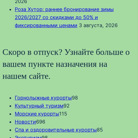
2026
Роза Хутор: раннее бронирование зимы
2026/2027 со скидками до 50% и
фиксированными ценами
3 августа, 2026
Скоро в отпуск? Узнайте больше о
вашем пункте назначения на
нашем сайте.
Горнолыжные курорты
98
Культурный туризм
92
Морские курорты
115
Новости
696
Спа и оздоровительные курорты
85
Экотуризм
98