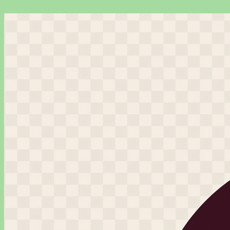
Перейти
к
содержимому