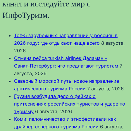
канал и исследуйте мир с
ИнфоТуризм.
Топ‑5 зарубежных направлений у россиян в
2026 году: где отдыхают чаще всего
8 августа,
2026
Отмена рейса turkish airlines Даламан –
Санкт‑Петербург: что предлагают туристам
7
августа, 2026
Северный морской путь: новое направление
арктического туризма России
7 августа, 2026
Грузия возбудила дело о фейках о
притеснениях российских туристов и ударе по
туризму
6 августа, 2026
Коми: паломничество и этнофестивали как
драйвер северного туризма России
6 августа,