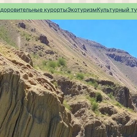
здоровительные курорты
Экотуризм
Культурный т