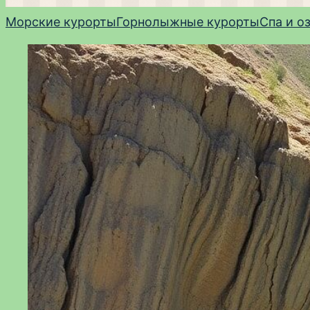
Морские курорты
Горнолыжные курорты
Спа и о