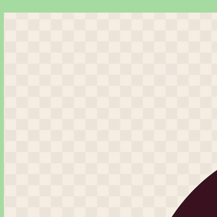
Перейти
к
содержимому