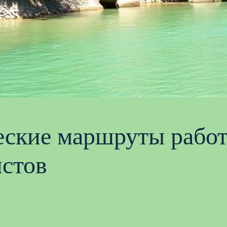
ческие маршруты рабо
истов