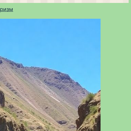
уризм