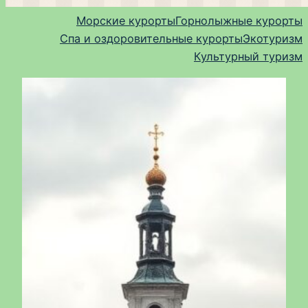
Морские курорты
Горнолыжные курорты
Спа и оздоровительные курорты
Экотуризм
Культурный туризм