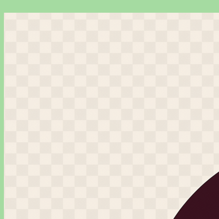
Перейти
к
содержимому