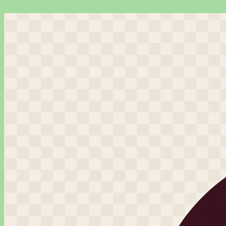
Перейти
к
содержимому