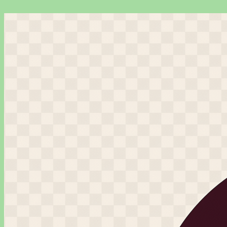
Перейти
к
содержимому