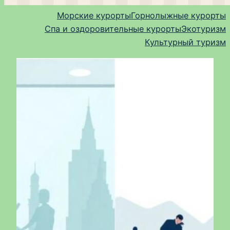
Морские курорты
Горнолыжные курорты
Спа и оздоровительные курорты
Экотуризм
Культурный туризм