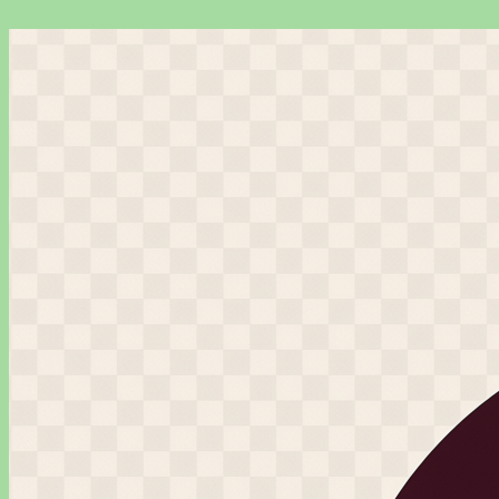
Перейти
к
содержимому