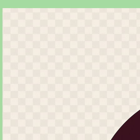
Перейти
к
содержимому