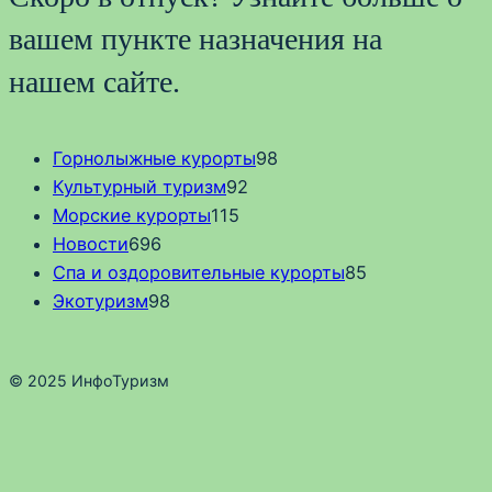
вашем пункте назначения на
нашем сайте.
Горнолыжные курорты
98
Культурный туризм
92
Морские курорты
115
Новости
696
Спа и оздоровительные курорты
85
Экотуризм
98
© 2025 ИнфоТуризм