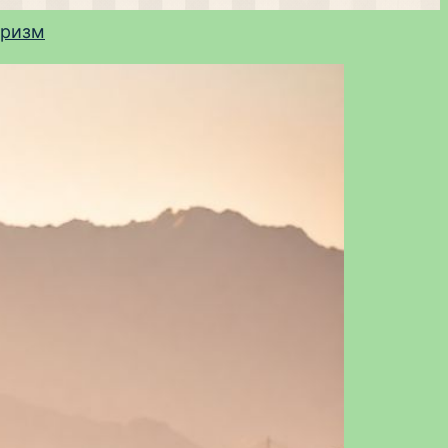
уризм