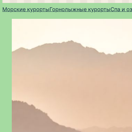
Морские курорты
Горнолыжные курорты
Спа и о