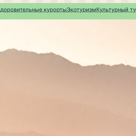
здоровительные курорты
Экотуризм
Культурный т