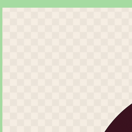
Перейти
к
содержимому