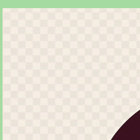
Перейти
к
содержимому