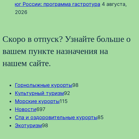
юг России: программа гастротура
4 августа,
2026
Скоро в отпуск? Узнайте больше о
вашем пункте назначения на
нашем сайте.
Горнолыжные курорты
98
Культурный туризм
92
Морские курорты
115
Новости
697
Спа и оздоровительные курорты
85
Экотуризм
98