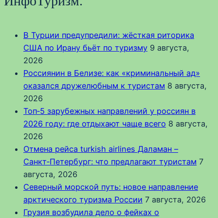
ИнфоТуризм.
В Турции предупредили: жёсткая риторика
США по Ирану бьёт по туризму
9 августа,
2026
Россиянин в Белизе: как «криминальный ад»
оказался дружелюбным к туристам
8 августа,
2026
Топ‑5 зарубежных направлений у россиян в
2026 году: где отдыхают чаще всего
8 августа,
2026
Отмена рейса turkish airlines Даламан –
Санкт‑Петербург: что предлагают туристам
7
августа, 2026
Северный морской путь: новое направление
арктического туризма России
7 августа, 2026
Грузия возбудила дело о фейках о