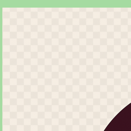
Перейти
к
содержимому