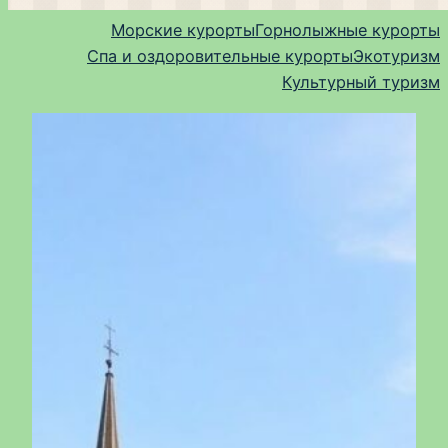
Морские курорты
Горнолыжные курорты
Спа и оздоровительные курорты
Экотуризм
Культурный туризм