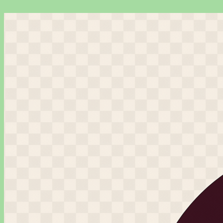
Перейти
к
содержимому