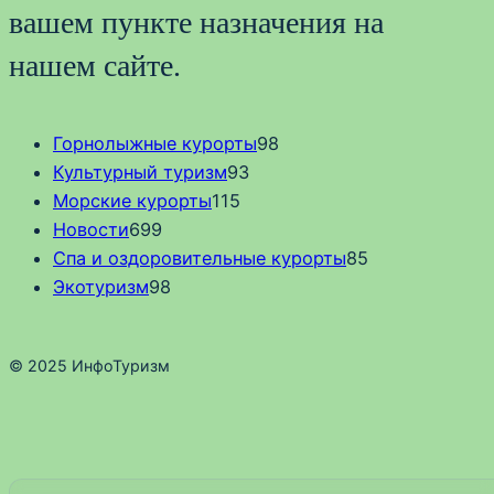
вашем пункте назначения на
нашем сайте.
Горнолыжные курорты
98
Культурный туризм
93
Морские курорты
115
Новости
699
Спа и оздоровительные курорты
85
Экотуризм
98
© 2025 ИнфоТуризм