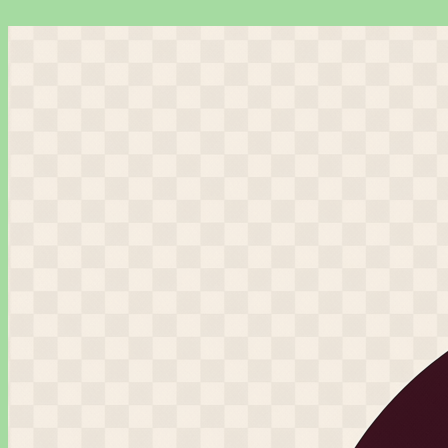
Перейти
к
содержимому