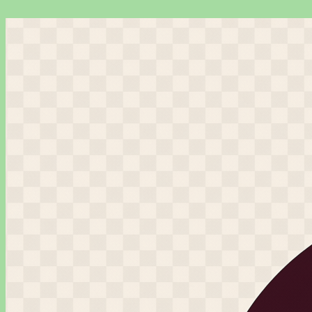
Перейти
к
содержимому