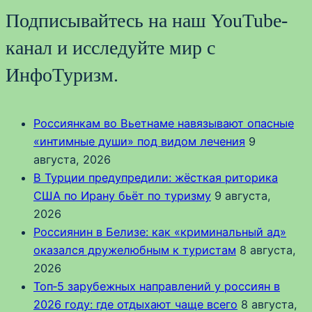
Подписывайтесь на наш YouTube-
канал и исследуйте мир с
ИнфоТуризм.
Россиянкам во Вьетнаме навязывают опасные
«интимные души» под видом лечения
9
августа, 2026
В Турции предупредили: жёсткая риторика
США по Ирану бьёт по туризму
9 августа,
2026
Россиянин в Белизе: как «криминальный ад»
оказался дружелюбным к туристам
8 августа,
2026
Топ‑5 зарубежных направлений у россиян в
2026 году: где отдыхают чаще всего
8 августа,