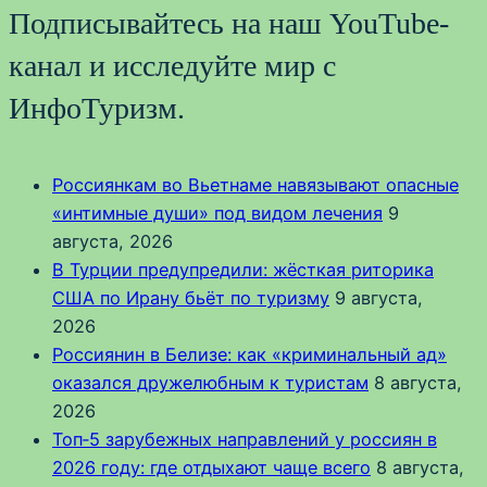
Подписывайтесь на наш YouTube-
канал и исследуйте мир с
ИнфоТуризм.
Россиянкам во Вьетнаме навязывают опасные
«интимные души» под видом лечения
9
августа, 2026
В Турции предупредили: жёсткая риторика
США по Ирану бьёт по туризму
9 августа,
2026
Россиянин в Белизе: как «криминальный ад»
оказался дружелюбным к туристам
8 августа,
2026
Топ‑5 зарубежных направлений у россиян в
2026 году: где отдыхают чаще всего
8 августа,