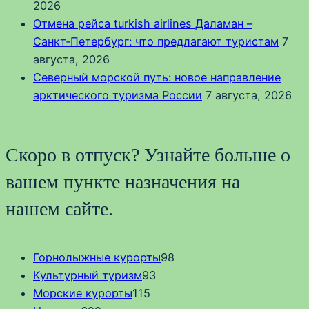
2026
Отмена рейса turkish airlines Даламан –
Санкт‑Петербург: что предлагают туристам
7
августа, 2026
Северный морской путь: новое направление
арктического туризма России
7 августа, 2026
Скоро в отпуск? Узнайте больше о
вашем пункте назначения на
нашем сайте.
Горнолыжные курорты
98
Культурный туризм
93
Морские курорты
115