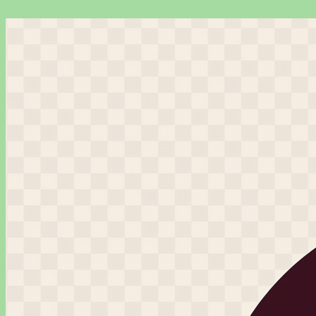
Перейти
к
содержимому