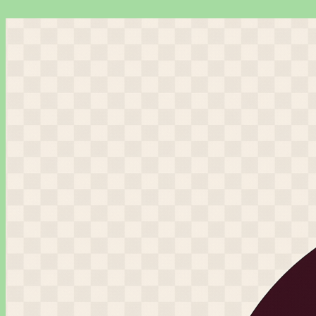
Перейти
к
содержимому