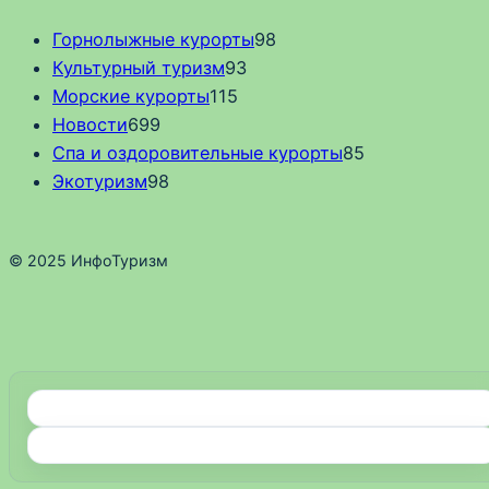
Горнолыжные курорты
98
Культурный туризм
93
Морские курорты
115
Новости
699
Спа и оздоровительные курорты
85
Экотуризм
98
© 2025 ИнфоТуризм