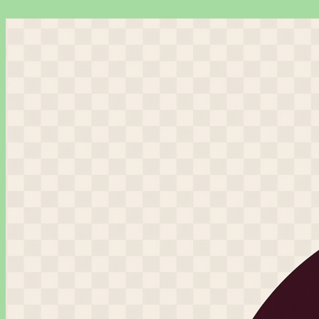
Перейти
к
содержимому